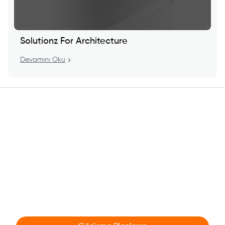
Solutionz For Architecture
Devamını Oku
Sizin hikayeniz
üzerinden konuşalım;
Hedeflerinizle hizmetlerimizin nasıl örtüştüğünü
birlikte değerlendirelim.