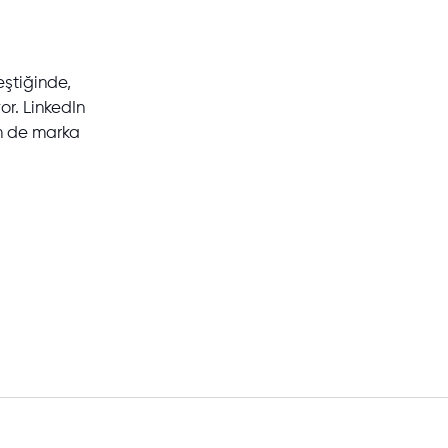
eştiğinde,
or. LinkedIn
em de marka