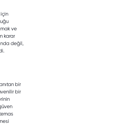
için
duğu
lamak ve
n karar
ında değil,
i.
anıtan bir
enilir bir
rinin
 güven
 temas
mesi