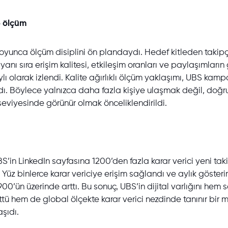
e ölçüm
oyunca ölçüm disiplini ön plandaydı. Hedef kitleden takipç
yanı sıra erişim kalitesi, etkileşim oranları ve paylaşımların
ylı olarak izlendi. Kalite ağırlıklı ölçüm yaklaşımı, UBS ka
ı. Böylece yalnızca daha fazla kişiye ulaşmak değil, doğru
 seviyesinde görünür olmak önceliklendirildi.
S’in LinkedIn sayfasına 1200’den fazla karar verici yeni tak
. Yüz binlerce karar vericiye erişim sağlandı ve aylık gösteri
00’ün üzerinde arttı. Bu sonuç, UBS’in dijital varlığını hem 
tü hem de global ölçekte karar verici nezdinde tanınır bir 
şıdı.