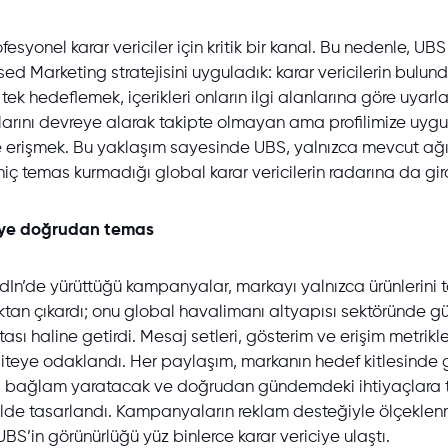
fesyonel karar vericiler için kritik bir kanal. Bu nedenle, UBS 
ed Marketing stratejisini
uyguladık: karar vericilerin bulun
k tek hedeflemek, içerikleri onların ilgi alanlarına göre uyar
larını devreye alarak takipte olmayan ama profilimize uygu
de erişmek. Bu yaklaşım sayesinde UBS, yalnızca mevcut ağ
ç temas kurmadığı global karar vericilerin radarına da gird
ciye doğrudan temas
dIn’de yürüttüğü kampanyalar, markayı yalnızca ürünlerini t
ktan çıkardı; onu global havalimanı altyapısı sektöründe güv
tası haline getirdi. Mesaj setleri, gösterim ve erişim metrikle
liteye odaklandı. Her paylaşım, markanın hedef kitlesinde
, bağlam yaratacak ve doğrudan gündemdeki ihtiyaçlara
lde tasarlandı. Kampanyaların reklam desteğiyle ölçeklen
BS’in görünürlüğü yüz binlerce karar vericiye ulaştı.