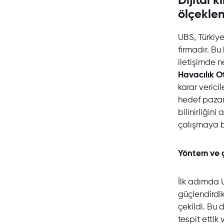
Dijital 
ölçeklen
UBS, Türkiye
firmadır. B
iletişimde n
Havacılık O
karar verici
hedef pazarı
bilinirliğin
çalışmaya b
Yöntem ve 
İlk adımda U
güçlendirdik
çekildi. Bu 
tespit ettik