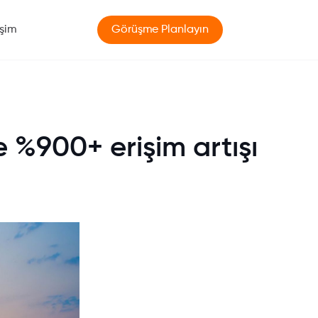
işim
Görüşme Planlayın
e %900+ erişim artışı