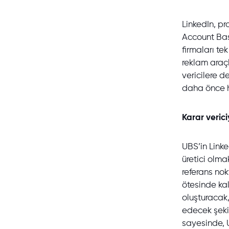
LinkedIn, pro
Account Bas
firmaları te
reklam araç
vericilere 
daha önce hi
Karar veri
UBS’in Linke
üretici olma
referans nok
ötesinde ka
oluşturacak
edecek şeki
sayesinde, U