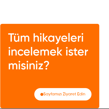
Tüm hikayeleri
incelemek ister
misiniz?
Sayfamızı Ziyaret Edin