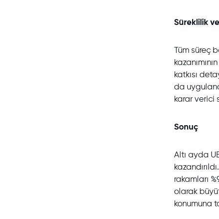
Süreklilik v
Tüm süreç b
kazanımının 
katkısı deta
da uyguland
karar verici
Sonuç
Altı ayda UB
kazandırıldı
rakamları %9
olarak büyüt
konumuna ta