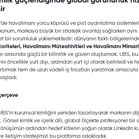
kimlik güçlendiğinde global görünürlük hı
ir
’de havalimanı yolcu köprüsü ve pist aydınlatma sistemleri
u konum, markaya büyük bir stratejik avantaj sağlarken ay
et bir sorumluluk yüklemektedir: dünyanın farklı bölgelerind
toriteleri, Havalimanı Müteahhitleri ve Havalimanı Mimarl
ler arasında güçlü bir bilinirlik ve güven oluşturmak. UBS, b
nı öncelikle yurt dışı, ardından yurt içi olarak belirledi ve 
i artırmak hem de uzun vadeli iş fırsatları yaratmak amacıyla
aşladı.
çerçeve
BS’in kurumsal kimliğini yeniden tasarlayarak markanın dijit
. Görsel kimlik ve içerik dili, global ölçekte profesyonel bi
dönüşümün ardından hedef kitlenin yoğun olarak LinkedIn ku
 ve iletişim stratejimizi bu platforma odakladık.