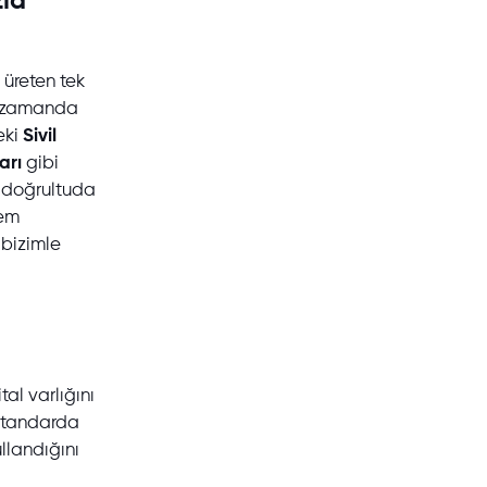
zla
 üreten tek
nı zamanda
eki
Sivil
arı
gibi
u doğrultuda
hem
 bizimle
al varlığını
r standarda
llandığını