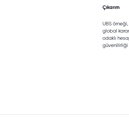
Çıkarım
UBS örneği, 
global karar
odaklı hesa
güvenilirliğ