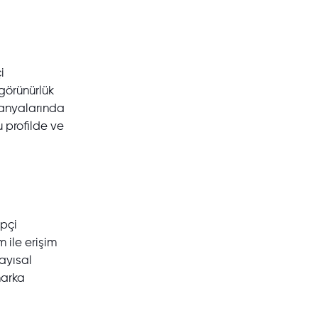
i
 görünürlük
mpanyalarında
 profilde ve
ipçi
m ile erişim
sayısal
marka