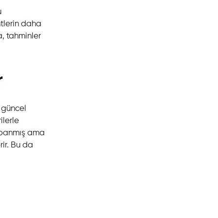
u
ntlerin daha
, tahminler
r
i güncel
ilerle
 kapanmış ama
rir. Bu da