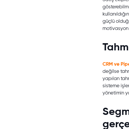
gösterebilm
kullanıldığ
güçlü olduğ
motivasyon k
Tahmi
CRM ve Pipe
değilse tahm
yapılan tahm
sisteme işle
yönetimin ya
Segm
gerçe