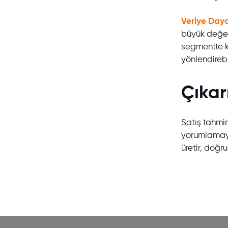
Veriye Dayal
büyük değer
segmentte k
yönlendirebil
Çıka
Satış tahmi
yorumlamayla
üretir, doğr