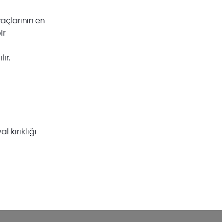
raçlarının en
ir
lır.
l kırıklığı