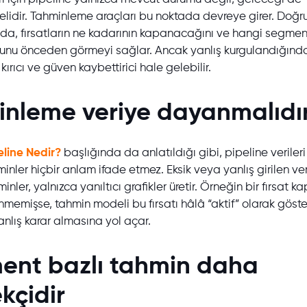
elidir. Tahminleme araçları bu noktada devreye girer. Doğr
ında, fırsatların ne kadarının kapanacağını ve hangi segme
unu önceden görmeyi sağlar. Ancak yanlış kurgulandığında
ırıcı ve güven kaybettirici hale gelebilir.
nleme veriye dayanmalıdı
line Nedir?
başlığında da anlatıldığı gibi, pipeline veriler
inler hiçbir anlam ifade etmez. Eksik veya yanlış girilen ver
inler, yalnızca yanıltıcı grafikler üretir. Örneğin bir fırsat
nmemişse, tahmin modeli bu fırsatı hâlâ “aktif” olarak göste
nlış karar almasına yol açar.
ent bazlı tahmin daha
kçidir