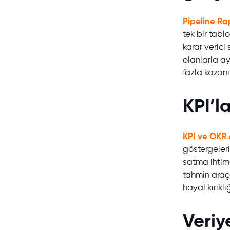
Pipeline R
tek bir tabl
karar verici
olanlarla a
fazla kazanı
KPI’l
KPI ve OKR 
göstergeler
satma ihtima
tahmin araçl
hayal kırıklı
Veriy