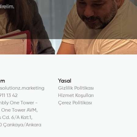
irelim.
şim
Yasal
solutionz.marketing
Gizlilik Politikası
911 13 42
Hizmet Koşulları
mbly One Tower -
Çerez Politikası
, One Tower AVM,
 Cd. 6/A Kat:1,
0 Çankaya/Ankara