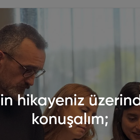
zin hikayeniz üzerin
konuşalım;