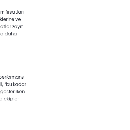
m fırsatları
klerine ve
atlar zayıf
rda daha
 performans
l, “bu kadar
 gösterirken
a ekipler