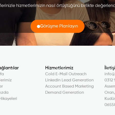
erinizle hizmetlerimizin nasıl örtüştüğünü birlikte değerlend
Görüşme Planlayın
ağlantılar
Hizmetlerimiz
İleti
fa
Cold E-Mail Outreach
info@
erimiz
Linkedin Lead Generation
0312 
er
Account Based Marketing
Asse
ızda
Demand Generation
Oran
Hikayeleri
Kudüs
0655