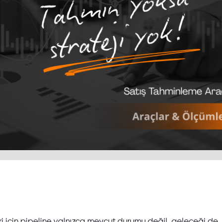
ri için pipeline yalnızca mevcut durumu değil, geleceği de