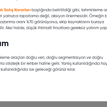
ı Satış Kararları
başlığında belirtildiği gibi, tahminleme a
i yalnızca raporlama değil, aksiyon önermesidir. Örneğin b
azanma oranı %70 görünüyorsa, ekip kaynaklarını buraya
ir. Aksi halde, düşük ihtimalli fırsatlara gereksiz yatırım yapı
rım
nleme araçları doğru veri, doğru segmentasyon ve doğru
 stratejik bir rehber haline gelir. Yanlış kullanıldığında haya
u kullanıldığında ise geleceği görünür kılar.