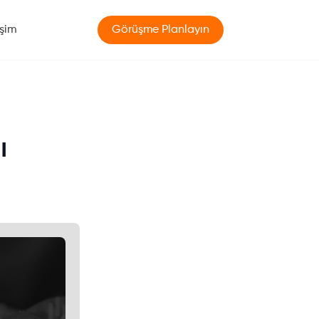
işim
Görüşme Planlayın
ı