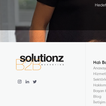
Hedefl
Hızlı B
Anasay
Hizmetl
Sektörl
Hakkım
Başarı 
Blog
İletişim